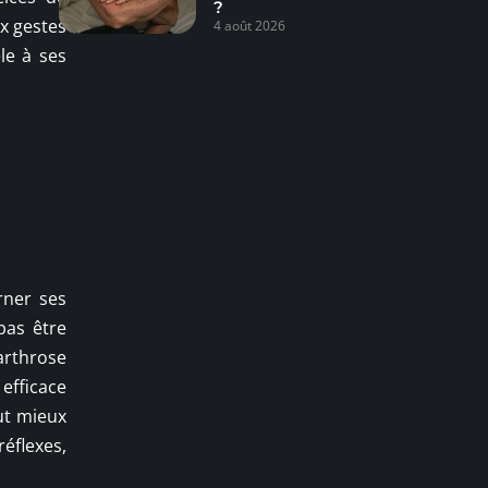
?
ux gestes
4 août 2026
le à ses
rner ses
pas être
arthrose
efficace
ut mieux
réflexes,