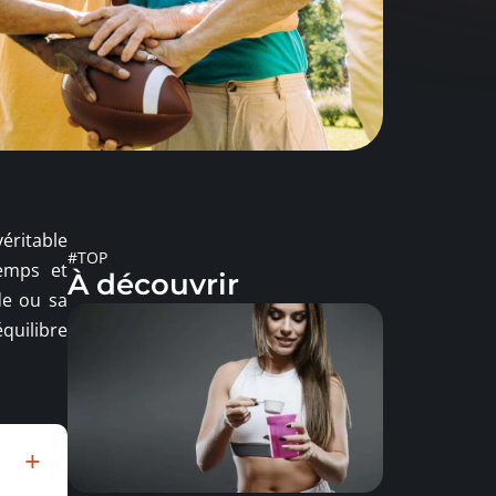
éritable
#TOP
temps et
À découvrir
le ou sa
équilibre