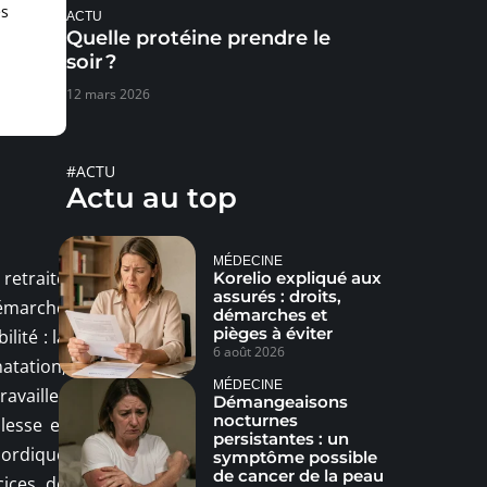
es
ACTU
Quelle protéine prendre le
soir ?
12 mars 2026
#ACTU
Actu au top
MÉDECINE
retraite
Korelio expliqué aux
assurés : droits,
démarche
démarches et
pièges à éviter
ité : la
6 août 2026
natation,
MÉDECINE
availler
Démangeaisons
nocturnes
lesse et
persistantes : un
nordique
symptôme possible
de cancer de la peau
cices de