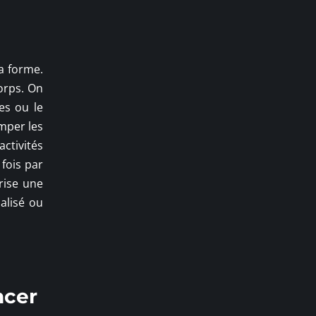
a forme.
orps. On
es ou le
imper les
ctivités
fois par
rise une
alisé ou
ncer