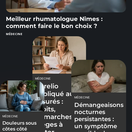
Meilleur rhumatologue Nîmes :
comment faire le bon choix ?
MÉDECINE
MÉDECINE
Korelio
expliqué aux
MÉDECINE
assurés :
Démangeaisons
droits,
nocturnes
démarches et
MÉDECINE
persistantes :
Douleurs sous
pièges à
un symptôme
côtes côté