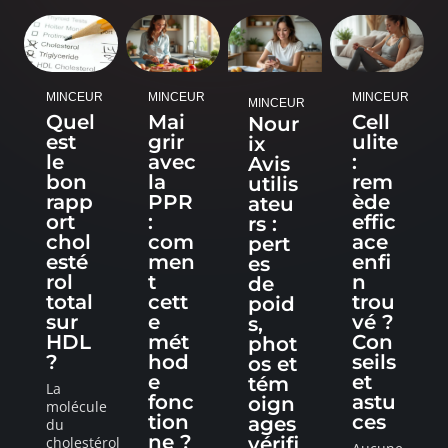
MINCEUR
MINCEUR
MINCEUR
MINCEUR
Quel
Mai
Cell
Nour
est
grir
ulite
ix
le
avec
:
Avis
bon
la
rem
utilis
rapp
PPR
ède
ateu
ort
:
effic
rs :
chol
com
ace
pert
esté
men
enfi
es
rol
t
n
de
total
cett
trou
poid
sur
e
vé ?
s,
HDL
mét
Con
phot
?
hod
seils
os et
e
et
tém
La
fonc
astu
oign
molécule
tion
ces
ages
du
ne ?
vérifi
cholestérol