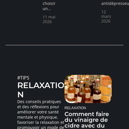
choisir
antidépresseu
un
…
12
mars
11 mai
2026
2026
#TIPS
RELAXATIO
N
Des conseils pratiques
et des réflexions pour
RELAXATION
améliorer votre santé
Comment faire
mentale et physique,
du vinaigre de
favoriser la relaxation et
cidre avec du
promouvoir un mode de