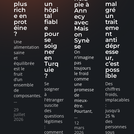
plus
un
mal
pie à
rich
hôpi
gré
Ann
e en
tal
un
ecy
prot
fiabl
trait
avec
éine
e
eme
Mais
?
pour
nt
on
se
anti
Synè
Une
soig
dépr
se
alimentation
ner
esse
On
saine
en
ur,
n'imagine
et
pas
Turq
c’est
équilibrée
toujours
est le
uie
poss
le froid
fruit
?
ible
comme
d’un
Se
Des
une
ensemble
soigner
chiffres
promesse
de
à
froids,
de
composantes.
l'étranger
implacables
mieux-
…
suscite
:
être.
29
des
jusqu'à
Pourtant,
juillet
questions
25 %
…
2026
légitimes
des
12
:
personnes
mars
comment
sous
2026