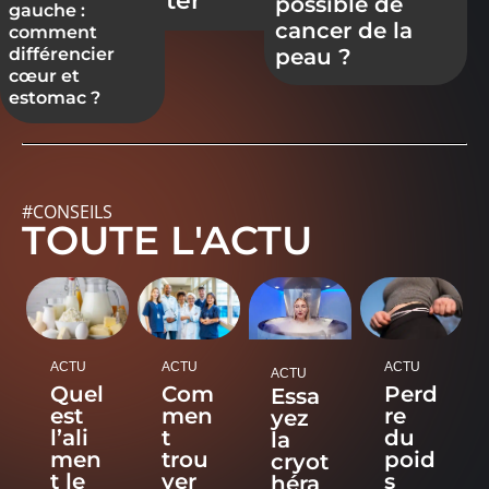
éviter
possible de
gauche :
cancer de la
comment
peau ?
différencier
cœur et
estomac ?
#CONSEILS
TOUTE L'ACTU
ACTU
ACTU
ACTU
ACTU
Quel
Com
Perd
Essa
est
men
re
yez
l’ali
t
du
la
men
trou
poid
cryot
t le
ver
s
héra