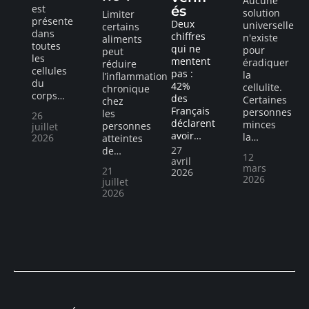
Aucune
est
és
solution
Limiter
présente
Deux
universelle
certains
dans
chiffres
n'existe
aliments
toutes
qui ne
pour
peut
les
mentent
éradiquer
réduire
cellules
pas :
la
l’inflammation
du
42%
cellulite.
chronique
corps
…
des
Certaines
chez
Français
personnes
les
26
déclarent
minces
personnes
juillet
avoir
…
la
…
2026
atteintes
27
de
…
12
avril
mars
21
2026
2026
juillet
2026