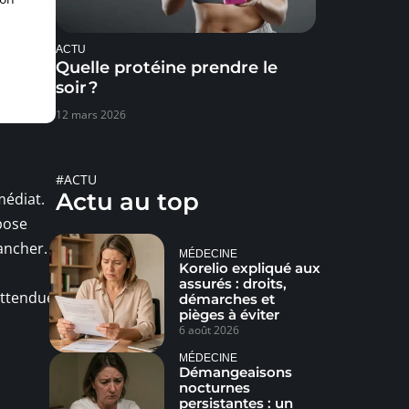
ACTU
Quelle protéine prendre le
soir ?
12 mars 2026
#ACTU
Actu au top
médiat.
mpose
rancher.
MÉDECINE
Korelio expliqué aux
assurés : droits,
attendue
démarches et
pièges à éviter
6 août 2026
MÉDECINE
Démangeaisons
nocturnes
persistantes : un