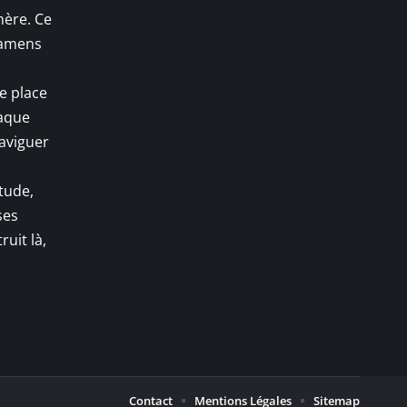
mère. Ce
examens
e place
haque
naviguer
itude,
ses
uit là,
Contact
Mentions Légales
Sitemap