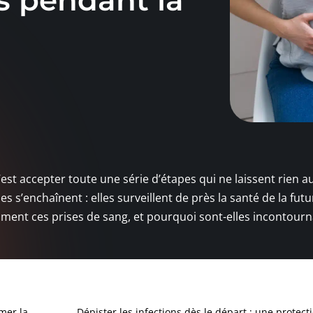
es pendant la
’est accepter toute une série d’étapes qui ne laissent rien a
s s’enchaînent : elles surveillent de près la santé de la fut
raiment ces prises de sang, et pourquoi sont-elles incontour
rmer la
Dépister les infections dès le départ : une protect