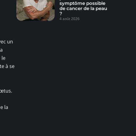
symptôme possible
de cancer de la peau
?
4 août 2026
vec un
la
 le
te à se
fœtus.
e la