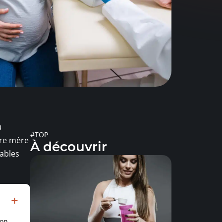
u
#TOP
ure mère
À découvrir
nables
ion