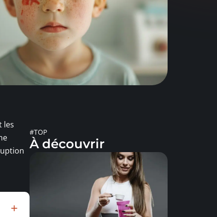
 les
#TOP
une
À découvrir
ruption