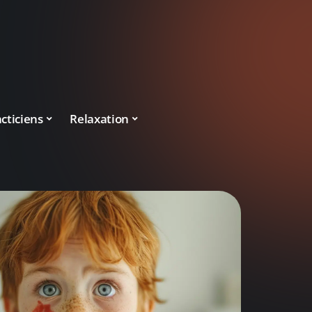
cticiens
Relaxation