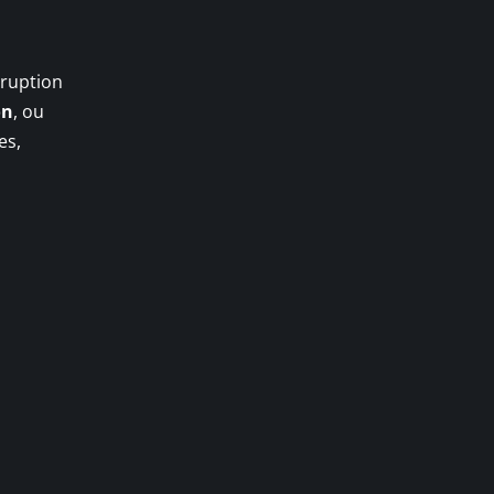
éruption
on
, ou
es,