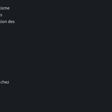
atisme
es
tion des
 chez