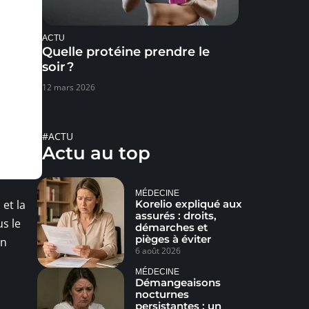
ACTU
Quelle protéine prendre le
soir ?
12 mars 2026
#ACTU
Actu au top
MÉDECINE
Korelio expliqué aux
et la
assurés : droits,
s le
démarches et
pièges à éviter
un
6 août 2026
MÉDECINE
Démangeaisons
nocturnes
persistantes : un