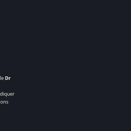
 le
Dr
adiquer
tions