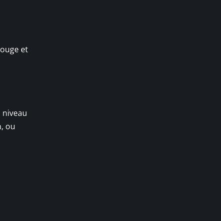
rouge et
u niveau
n, ou