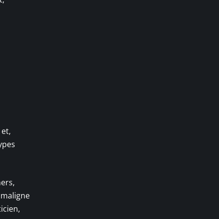
et,
lypes
ers,
n maligne
icien,