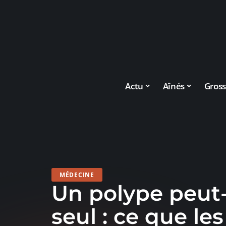
Actu
Aînés
Gross
MÉDECINE
Un polype peut-i
seul : ce que l