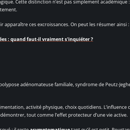
ique. Cette distinction n’est pas simplement académique : 
aitement.
ir apparaître ces excroissances. On peut les résumer ainsi :
s : quand faut-il vraiment s'inquiéter ?
s (polypose adénomateuse familiale, syndrome de Peutz-Jeghe
imentation, activité physique, choix quotidiens. L’influence 
 démontrer, tout comme l’effet protecteur d’une vie active.
qué : il reste
asymptomatique
tant qu’il est petit. Pourtan