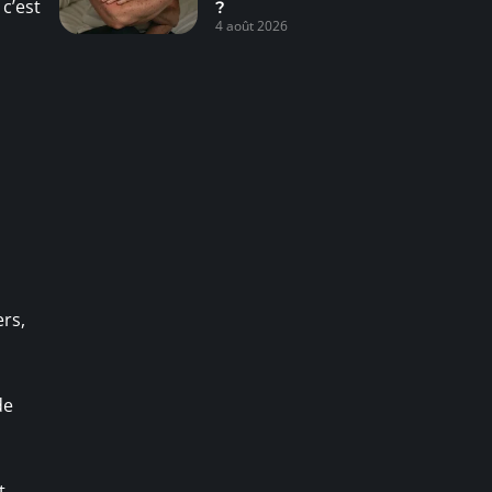
c’est
?
4 août 2026
rs,
de
t,