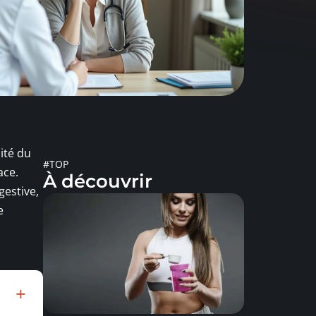
ité du
#TOP
ace.
À découvrir
gestive,
e