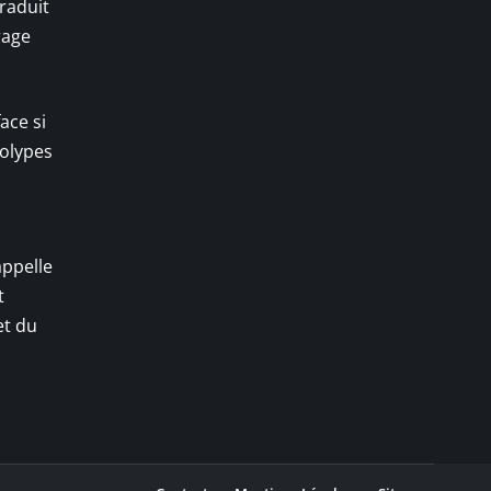
traduit
rage
ace si
polypes
appelle
t
et du