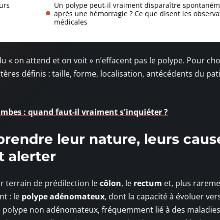
urs
Un polype peut-il vraiment disparaître spontané
après une hémorragie ? Ce que disent les observa
médicales
u « on attend et on voit » n’effacent pas le polype. Pour choi
ères définis : taille, forme, localisation, antécédents du pat
ambes : quand faut-il vraiment s'inquiéter ?
prendre leur nature, leurs caus
t alerter
 terrain de prédilection le
côlon
, le
rectum
et, plus rareme
t : le
polype adénomateux
, dont la capacité à évoluer ver
 le polype non adénomateux, fréquemment lié à des maladie