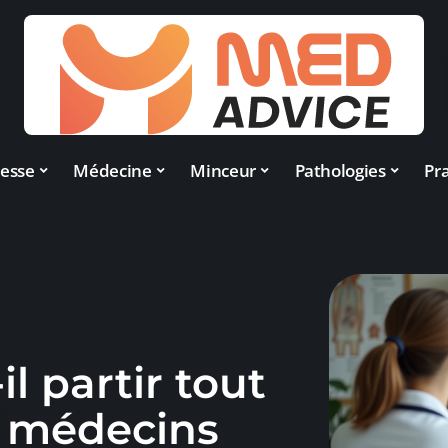
esse
Médecine
Minceur
Pathologies
Pra
l partir tout
es médecins