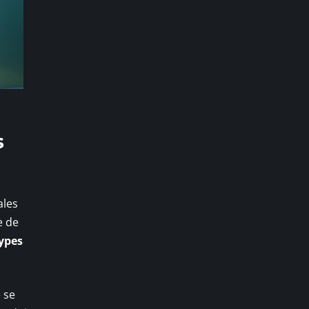
s
ales
e de
ypes
 se