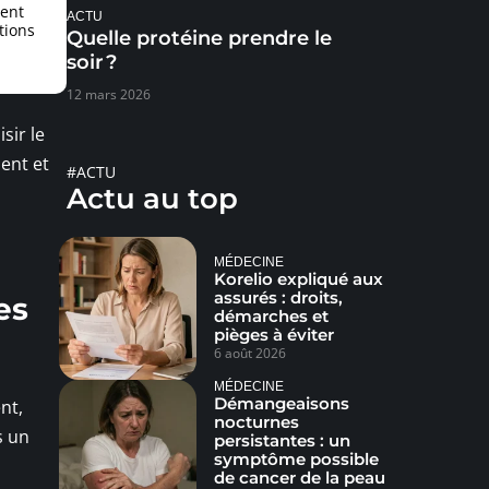
ment
ACTU
tions
Quelle protéine prendre le
soir ?
12 mars 2026
sir le
ient et
#ACTU
Actu au top
MÉDECINE
Korelio expliqué aux
assurés : droits,
es
démarches et
pièges à éviter
6 août 2026
MÉDECINE
Démangeaisons
nt,
nocturnes
s un
persistantes : un
symptôme possible
s
de cancer de la peau