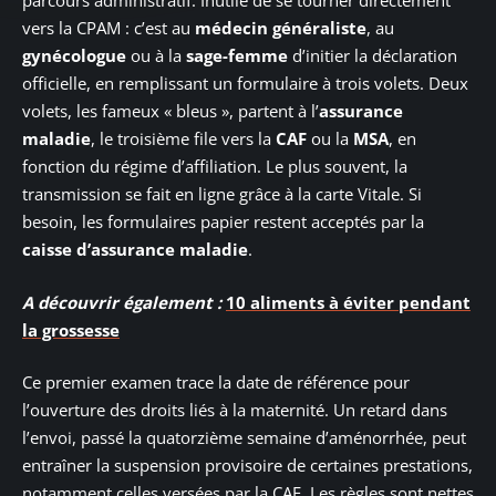
parcours administratif. Inutile de se tourner directement
vers la CPAM : c’est au
médecin généraliste
, au
gynécologue
ou à la
sage-femme
d’initier la déclaration
officielle, en remplissant un formulaire à trois volets. Deux
volets, les fameux « bleus », partent à l’
assurance
maladie
, le troisième file vers la
CAF
ou la
MSA
, en
fonction du régime d’affiliation. Le plus souvent, la
transmission se fait en ligne grâce à la carte Vitale. Si
besoin, les formulaires papier restent acceptés par la
caisse d’assurance maladie
.
A découvrir également :
10 aliments à éviter pendant
la grossesse
Ce premier examen trace la date de référence pour
l’ouverture des droits liés à la maternité. Un retard dans
l’envoi, passé la quatorzième semaine d’aménorrhée, peut
entraîner la suspension provisoire de certaines prestations,
notamment celles versées par la CAF. Les règles sont nettes