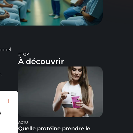
onnel.
#TOP
À découvrir
.
é
ACTU
Quelle protéine prendre le