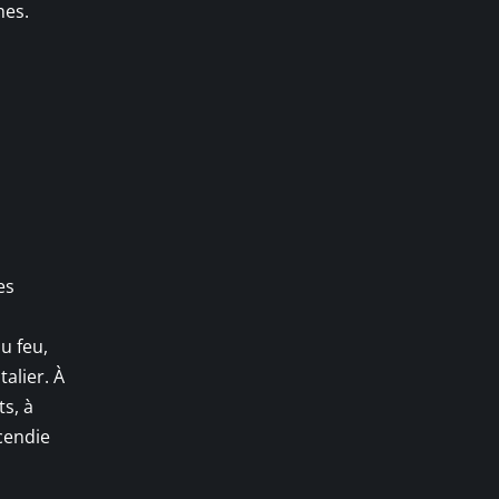
phes.
es
u feu,
alier. À
ts, à
ncendie