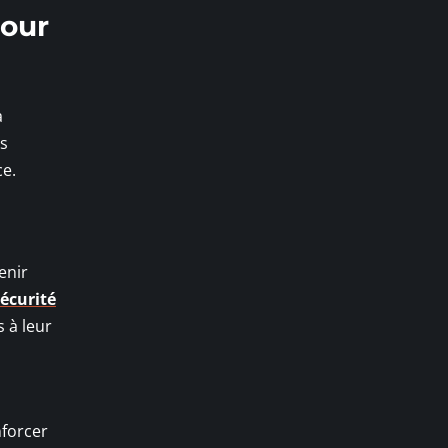
pour
a
es
ce.
enir
sécurité
 à leur
nforcer