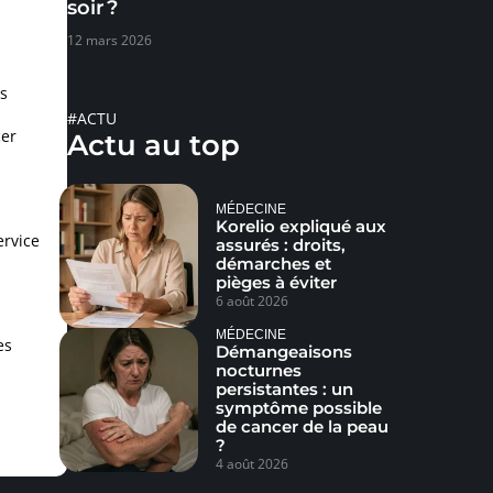
soir ?
12 mars 2026
s
#ACTU
cer
Actu au top
MÉDECINE
Korelio expliqué aux
ervice
assurés : droits,
démarches et
pièges à éviter
6 août 2026
MÉDECINE
es
Démangeaisons
nocturnes
persistantes : un
symptôme possible
de cancer de la peau
?
4 août 2026