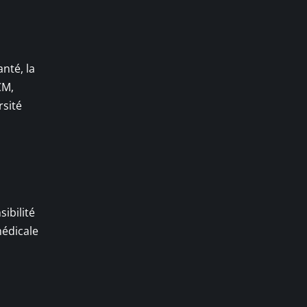
anté, la
CM,
rsité
ibilité
médicale