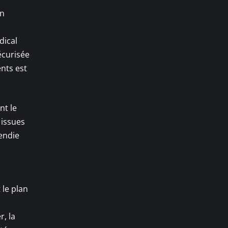
on
dical
écurisée
ents est
nt le
 issues
cendie
 le plan
r, la