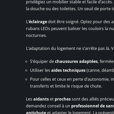
privilégiez un mobilier stable et facile d’accès
la douche ou des toilettes. Un seuil de porte t
L’
éclairage
doit être soigné. Optez pour des a
rubans LEDs peuvent baliser les couloirs la n
nocturnes.
L’adaptation du logement ne s’arrête pas là. V
S’équiper de
chaussures adaptées
, fermée
Utiliser les
aides techniques
(canne, déambu
Pour celles et ceux en perte d’autonomie, i
transferts et limite le risque de chute.
Les
aidants
et
proches
sont des alliés précieu
demandez conseil à un
professionnel de san
antichute
et adapter le logement. La préventi