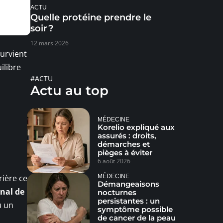
ACTU
Quelle protéine prendre le
soir ?
12 mars 2026
survient
ilibre
#ACTU
Actu au top
MÉDECINE
Korelio expliqué aux
assurés : droits,
démarches et
pièges à éviter
6 août 2026
MÉDECINE
rière ce
Démangeaisons
onal de
nocturnes
persistantes : un
 un
symptôme possible
de cancer de la peau