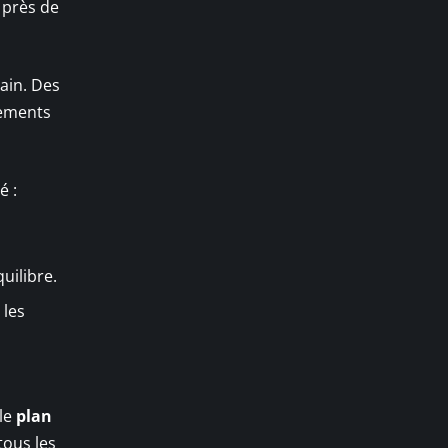
 près de
ain. Des
cements
é :
uilibre.
 les
ble
plan
tous les