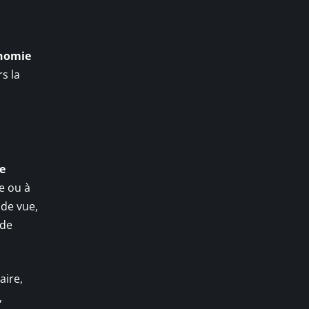
nomie
s la
ue
ue ou à
 de vue,
 de
aire,
,