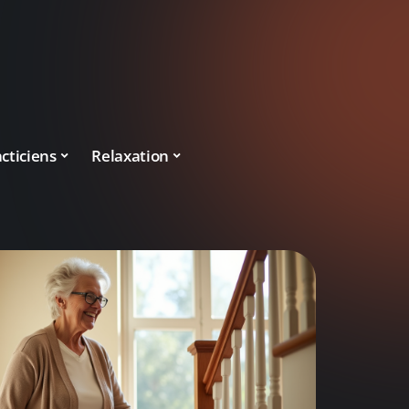
cticiens
Relaxation