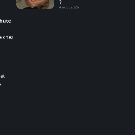
?
4 août 2026
chute
e chez
 et
y
.