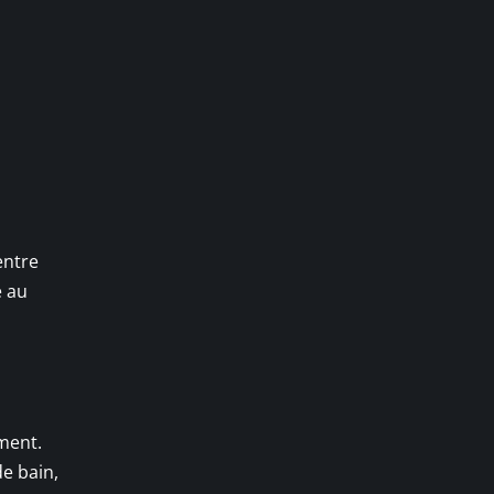
entre
é au
ment.
de bain,