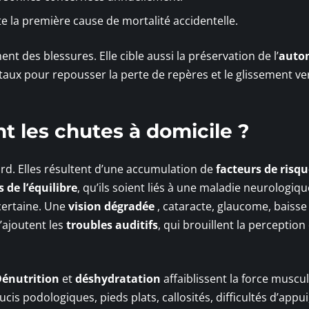
ste la première cause de mortalité accidentelle.
nt des blessures. Elle cible aussi la préservation de l’
auto
pitaux pour repousser la perte de repères et le glissement ver
nt les chutes à domicile ?
rd. Elles résultent d’une accumulation de
facteurs de risq
 de l’équilibre
, qu’ils soient liés à une maladie neurologiq
certaine. Une
vision dégradée
, cataracte, glaucome, baisse
’ajoutent les
troubles auditifs
, qui brouillent la perception
énutrition
et
déshydratation
affaiblissent la force muscul
s podologiques, pieds plats, callosités, difficultés d’appui