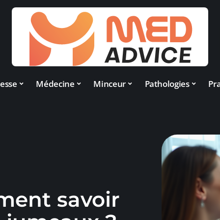
esse
Médecine
Minceur
Pathologies
Pra
ent savoir