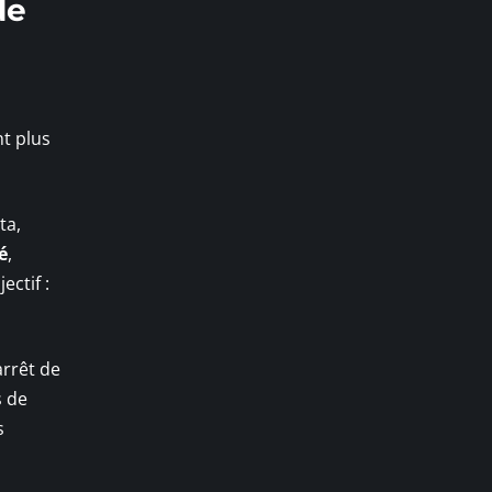
de
nt plus
ta,
é
,
ectif :
arrêt de
s de
s