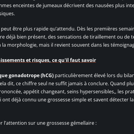
emmes enceintes de jumeaux décrivent des nausées plus int
siques.
s peut être plus rapide qu’attendu. Dès les premières semai
e déjà bien présent, des sensations de tiraillement ou de 
lon la morphologie, mais il revient souvent dans les témoigna
ssements et risques, ce qu'il faut savoir
que gonadotrope (hCG)
particulièrement élevé lors du bila
la dit, ce chiffre seul ne suffit jamais à conclure. Quand pl
rononcée, appétit changeant, seins hypersensibles,, les prat
ui ont déjà connu une grossesse simple et savent détecter la
r l’attention sur une grossesse gémellaire :