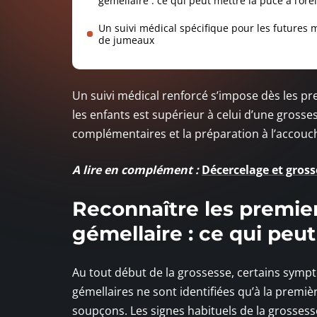
gémellaire : ce qui peut mettre la puce à l’orei
Un suivi médical spécifique pour les futures
de jumeaux
Un suivi médical renforcé s’impose dès les pr
les enfants est supérieur à celui d’une grosse
complémentaires et la préparation à l’accou
A lire en complément :
Décercelage et gross
Reconnaître les premie
gémellaire : ce qui peut 
Au tout début de la grossesse, certains sympt
gémellaires ne sont identifiées qu’à la premiè
soupçons. Les signes habituels de la grossesse