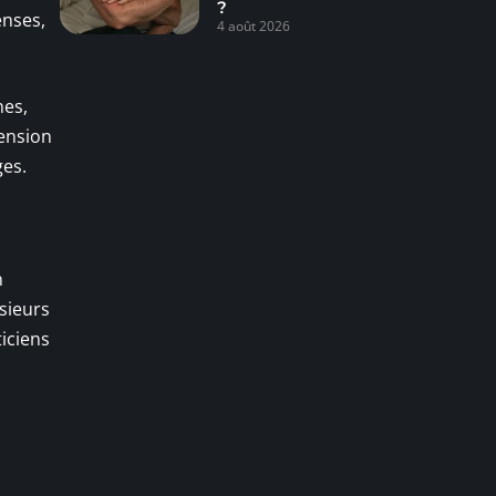
?
enses,
4 août 2026
nes,
tension
ges.
n
usieurs
iciens