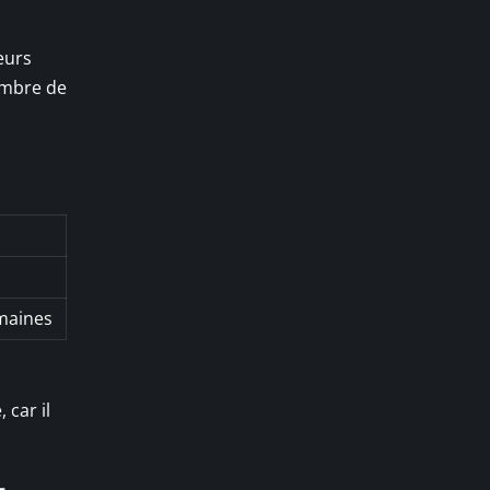
eurs
nombre de
maines
 car il