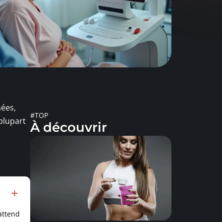
nées,
#TOP
 plupart
À découvrir
attend