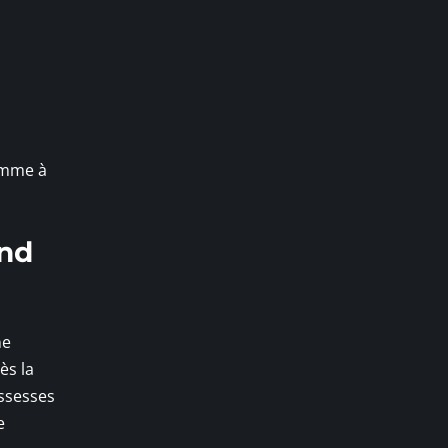
femme à
end
ne
ès la
ossesses
e