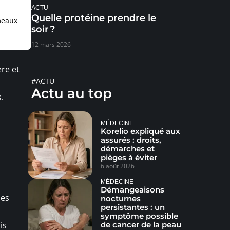
ACTU
Quelle protéine prendre le
meaux
soir ?
12 mars 2026
re et
#ACTU
Actu au top
.
MÉDECINE
Korelio expliqué aux
assurés : droits,
démarches et
pièges à éviter
6 août 2026
MÉDECINE
Démangeaisons
ses
nocturnes
persistantes : un
symptôme possible
de cancer de la peau
is