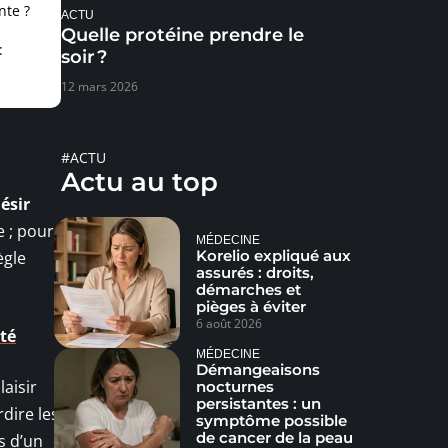
nte ?
ACTU
Quelle protéine prendre le
:
soir ?
12 mars 2026
#ACTU
Actu au top
ésir
e ; pour
MÉDECINE
Korelio expliqué aux
ègle
assurés : droits,
démarches et
pièges à éviter
6 août 2026
ité
MÉDECINE
Démangeaisons
laisir
nocturnes
persistantes : un
dire les
symptôme possible
de cancer de la peau
s d’un