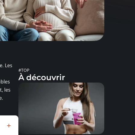
e. Les
#TOP
À découvrir
ubles
, les
e.