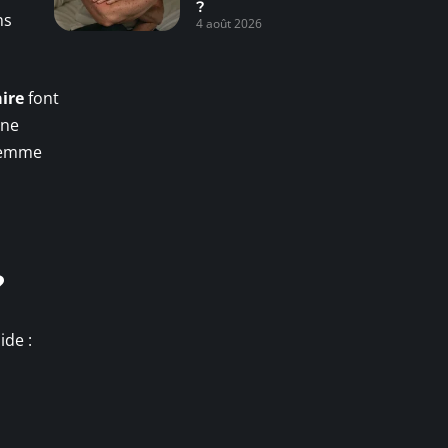
?
ns
4 août 2026
ire
font
 ne
 femme
?
ide :