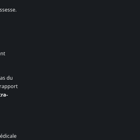
ssesse.
ent
cas du
 rapport
tra-
médicale