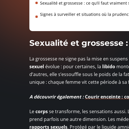
Sexualité et grossesse : ce qu’il faut vraiment 
Signes à surveiller et situations où la pruden
Sexualité et grossesse :
La grossesse ne signe pas la mise en suspens
sexuel
évolue : pour certaines, la
libido
monte 
d’autres, elle s’essouffle sous le poids de la
unique : chaque femme vit cette période à sa f
A découvrir également :
Courir enceinte : c
Le
corps
se transforme, les sensations aussi. L
prend parfois une autre dimension. Les médecin
rapports sexuels
. Protégé par le liquide amn