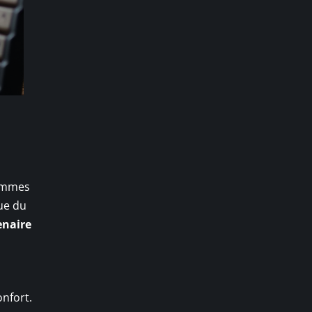
femmes
gue du
enaire
onfort.