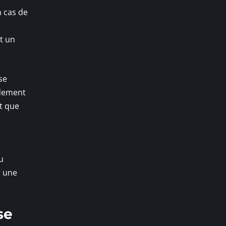
n cas de
nt un
se
flement
et que
u
r une
se