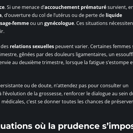
ce
. Si une menace d’
accouchement prématuré
survient, e
a
, d’ouverture du col de l’utérus ou de perte de
liquide
sage-femme
ou un
gynécologue
. Ces situations nécessite
r.
e des
relations sexuelles
peuvent varier. Certaines femmes 
trimestre, gênées par des douleurs ligamentaires, un essouf
’envie au deuxième trimestre, lorsque la fatigue s’estompe 
persistante ou de doute, n’attendez pas pour consulter un
 à l’évolution de la grossesse, renforcer le dialogue au sein d
médicales, c’est se donner toutes les chances de préserve
ituations où la prudence s’impo