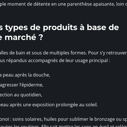
imple moment de détente en une parenthèse apaisante, loin 
ts types de produits à base de
le marché ?
alles de bain et sous de multiples formes. Pour s’y retrouve
 plus répandus accompagnés de leur usage principal :
la peau après la douche,
agresser l’épiderme,
ction au quotidien,
 peau après une exposition prolongée au soleil.
onoï : soins solaires, huiles pour sublimer le bronzage ou s
 toutes les routines. Elle sait mettre les sens en éveil et relé