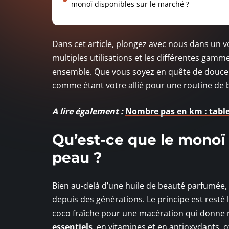
monoï disponibles sur le marché ?
Dans cet article, plongez avec nous dans un 
multiples utilisations et les différentes gamm
ensemble. Que vous soyez en quête de douceu
comme étant votre allié pour une routine de b
A lire également :
Nombre pas en km : tabl
Qu’est-ce que le monoï e
peau ?
Bien au-delà d’une huile de beauté parfumée,
depuis des générations. Le principe est resté 
coco fraîche pour une macération qui donne n
essentiels
, en vitamines et en antioxydants, 