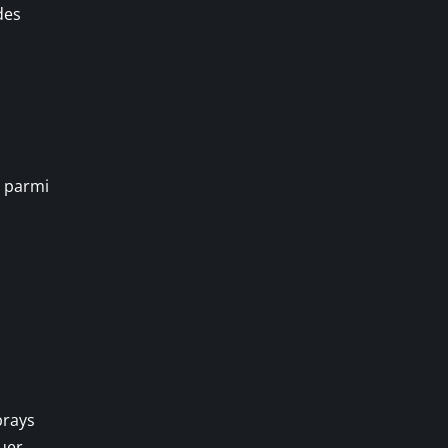
des
r parmi
prays
guer