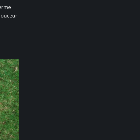
derme
 douceur