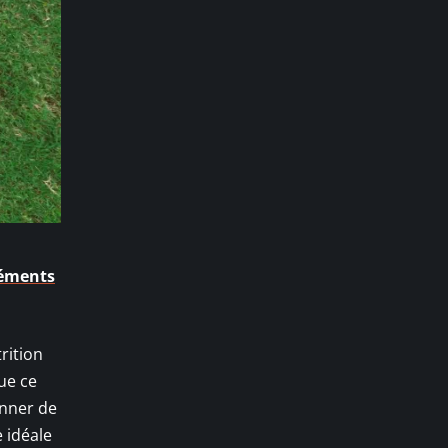
léments
trition
Que ce
onner de
e idéale