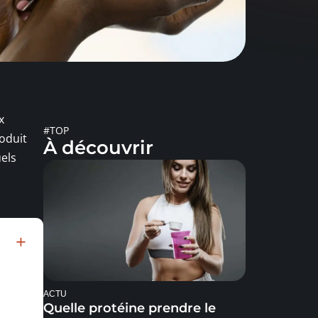
x
#TOP
oduit
À découvrir
uels
ACTU
Quelle protéine prendre le