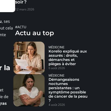
soir ?
12 mars 2026
u
, ses
#ACTU
out cela
Actu au top
nte
MÉDECINE
Korelio expliqué aux
assurés : droits,
démarches et
pièges à éviter
 la
6 août 2026
MÉDECINE
Démangeaisons
nocturnes
persistantes : un
et
symptôme possible
de cancer de la peau
le de
?
gras
4 août 2026