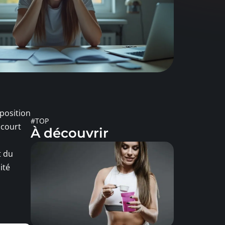
position
#TOP
 court
À découvrir
t du
ité