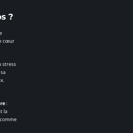
ps ?
te
le cœur
du stress
 sa
x.
re
:
t la
es comme