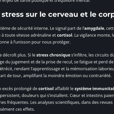
un enjeu de santé publique et d’équilibre mental.
 stress sur le cerveau et le cor
tème de sécurité interne. Le signal part de l’
amygdale
, cet
e à toute vitesse adrénaline et
cortisol
. La vigilance monte, 
tionne à l’unisson pour nous protéger.
 décroît plus. Si le
stress chronique
s’infiltre, les circuits 
ège du jugement et de la prise de recul, se fatigue et perd de
rétrécit, rendant l’apprentissage et la mémorisation laborieu
quart de tour, amplifiant la moindre émotion ou contrariété.
Un excès prolongé de
cortisol
affaiblit le
système immunitai
ersistent, douleurs qui s’installent. Cœur et intestins paien
raines fréquentes. Les analyses scientifiques, dans des revu
sément ces effets.