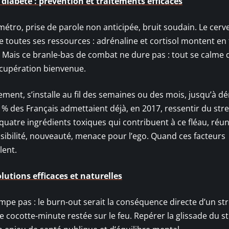
 diabète : prévention et traitements efficaces
étro, prise de parole non anticipée, bruit soudain. Le cerv
 toutes ses ressources : adrénaline et cortisol montent en 
e. Mais ce branle-bas de combat ne dure pas : tout se calme
récupération bienvenue.
ement, s’installe au fil des semaines ou des mois, jusqu’à dé
 % des Français admettaient déjà, en 2017, ressentir du stre
quatre ingrédients toxiques qui contribuent à ce fléau, réu
isibilité, nouveauté, menace pour l’ego. Quand ces facteurs
lent.
lutions efficaces et naturelles
mpe pas : le burn-out serait la conséquence directe d’un st
cocotte-minute restée sur le feu. Repérer la glissade du s