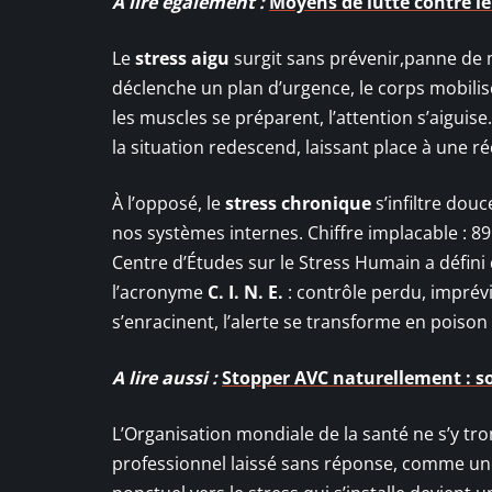
A lire également :
Moyens de lutte contre le
Le
stress aigu
surgit sans prévenir,panne de m
déclenche un plan d’urgence, le corps mobilise
les muscles se préparent, l’attention s’aiguis
la situation redescend, laissant place à une 
À l’opposé, le
stress chronique
s’infiltre douc
nos systèmes internes. Chiffre implacable : 89
Centre d’Études sur le Stress Humain a défini 
l’acronyme
C. I. N. E.
: contrôle perdu, imprév
s’enracinent, l’alerte se transforme en poison 
A lire aussi :
Stopper AVC naturellement : so
L’Organisation mondiale de la santé ne s’y tro
professionnel laissé sans réponse, comme une 