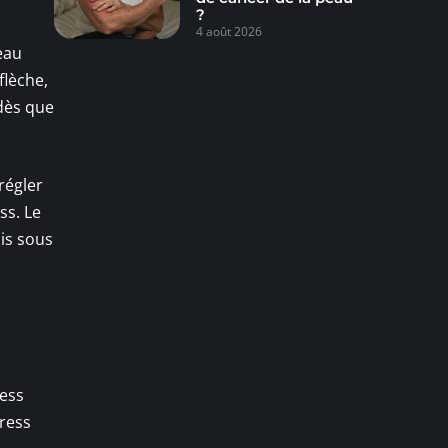
?
4 août 2026
eau
flèche,
 dès que
régler
ss. Le
nis sous
ress
tress