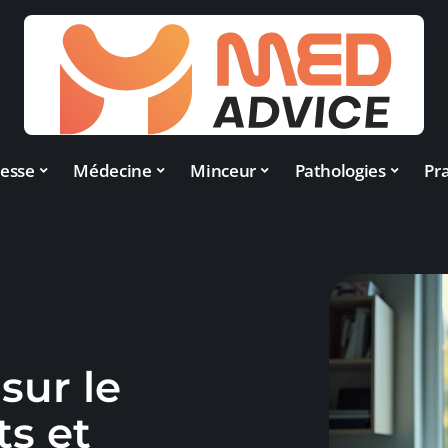
esse
Médecine
Minceur
Pathologies
Pra
sur le
ts et