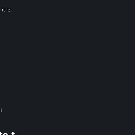
nt le
i
te-t-