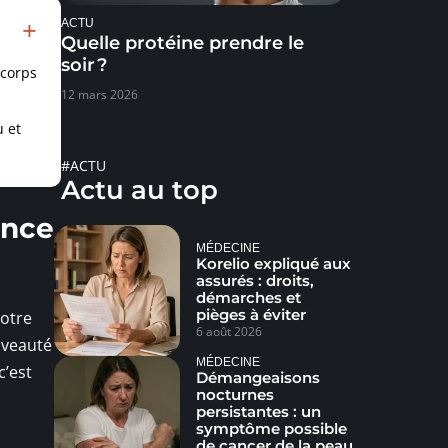
ACTU
Quelle protéine prendre le
soir ?
 corps
12 mars 2026
 et
#ACTU
Actu au top
ence
MÉDECINE
Korelio expliqué aux
assurés : droits,
démarches et
pièges à éviter
Notre
6 août 2026
uveauté
MÉDECINE
c’est
Démangeaisons
nocturnes
persistantes : un
symptôme possible
de cancer de la peau