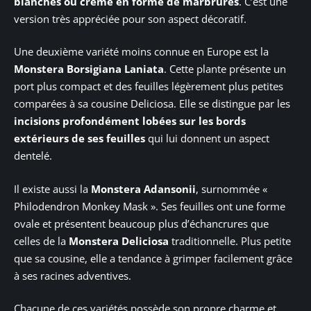
blanches ou crème en forme de marbrures
. C’est une
version très appréciée pour son aspect décoratif.
Une deuxième variété moins connue en Europe est la
Monstera Borsigiana Laniata
. Cette plante présente un
port plus compact et des feuilles légèrement plus petites
comparées à sa cousine Deliciosa. Elle se distingue par les
incisions profondément lobées sur les bords
extérieurs de ses feuilles
qui lui donnent un aspect
dentelé.
Il existe aussi la
Monstera Adansonii
, surnommée «
Philodendron Monkey Mask ». Ses feuilles ont une forme
ovale et présentent beaucoup plus d’échancrures que
celles de la
Monstera Deliciosa
traditionnelle. Plus petite
que sa cousine, elle a tendance à grimper facilement grâce
à ses racines adventives.
Chacune de ces variétés possède son propre charme et