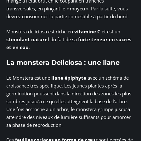
mangé à l’état brut en le coupant en tranches
transversales, en pinçant le « moyeu ». Par la suite, vous
devrez consommer la partie comestible à partir du bord.
Monstera deliciosa est riche en
vitamine C
et est un
stimulant naturel
du fait de sa
forte teneur en sucres
et en eau
.
La monstera Deliciosa : une liane
Le Monstera est une
liane épiphyte
avec un schéma de
croissance très spécifique. Les jeunes plantes après la
germination poussent dans la direction des zones les plus
sombres jusqu’à ce qu’elles atteignent la base de l’arbre.
Une fois accroché à un arbre, le monstera grimpe jusqu’à
atteindre des niveaux de lumière suffisants pour amorcer
sa phase de reproduction.
Ces
feuilles coriaces en forme de cœur
sont percées de